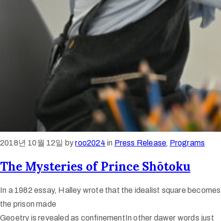
2018년 10월 12일
by
roo2024
in
Press Release
‚
Programs
The Mysteries of Prince Shōtoku
In a 1982 essay, Halley wrote that the idealist square becomes
the prison made
Geoetry is revealed as confinementIn other dawer words just