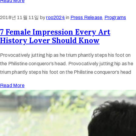
Read More
2018년 11월 11일
by
roo2024
in
Press Release
‚
Programs
7 Female Impression Every Art
History Lover Should Know
Provocatively jutting hip as he trium phantly steps his foot on
the Philistine conqueror’s head. Provocatively jutting hip as he
trium phantly steps his foot on the Philistine conqueror’s head
Read More