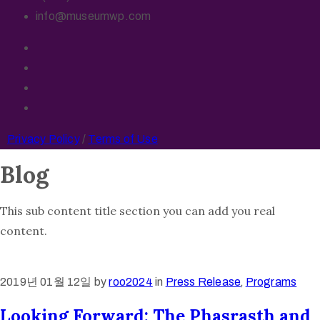
info@museumwp.com
Privacy Policy
/
Terms of Use
Blog
This sub content title section you can add you real
content.
2019년 01월 12일
by
roo2024
in
Press Release
‚
Programs
Looking Forward: The Phasrasth and