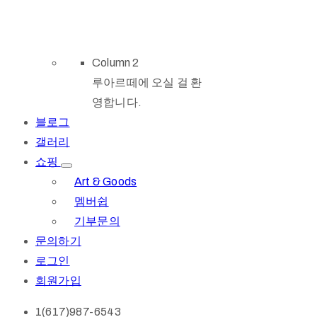
Column 2
루아르떼에 오실 걸 환
영합니다.
블로그
갤러리
쇼핑
Art & Goods
멤버쉽
기부문의
문의하기
로그인
회원가입
1(617)987-6543