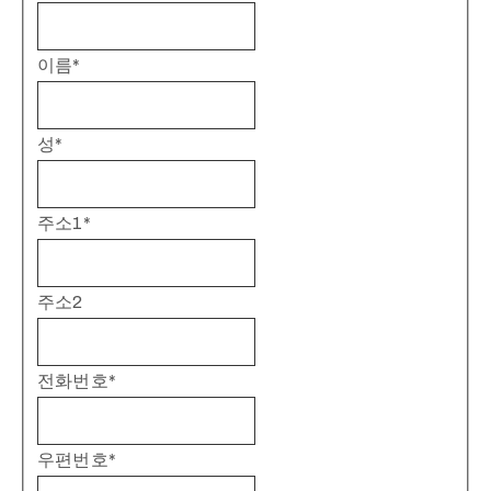
이름
*
성
*
주소1
*
주소2
전화번호
*
우편번호
*