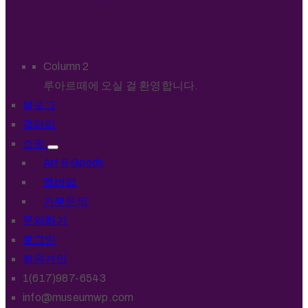
Column 2
루아르떼에 오실 걸 환영합니다.
블로그
갤러리
쇼핑
Art & Goods
멤버쉽
기부문의
문의하기
로그인
회원가입
1(617)987-6543
info@museumwp.com