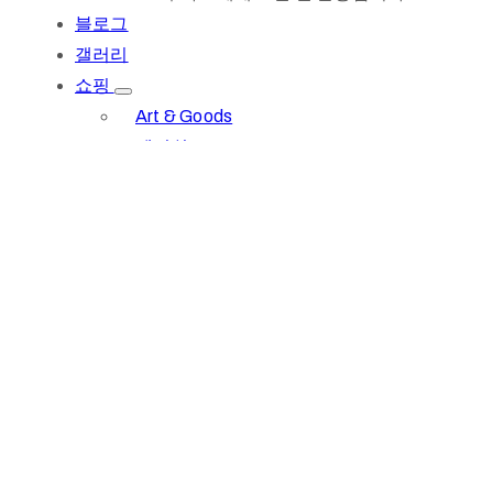
블로그
갤러리
쇼핑
Art & Goods
멤버쉽
기부문의
문의하기
로그인
회원가입
1(617)987-6543
info@museumwp.com