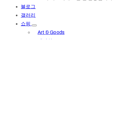
블로그
갤러리
쇼핑
Art & Goods
멤버쉽
기부문의
문의하기
로그인
회원가입
1(617)987-6543
info@museumwp.com