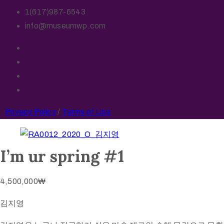
1(617)987-6543
info@museumwp.com
Privacy Policy
/
Terms of Use
I’m ur spring #1
4,500,000
₩
김지영