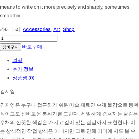
means to write on it more precisely and sharply, sometimes
smoothly.”
카테고리:
Accessories
,
Art
,
Shop
I'm
ur
바로구매
장바구니
spring
설명
#1
추가 정보
수
상품평 (0)
량
김지영
김지영은 누구나 접근하기 쉬운 미술 재료인 수채 물감으로 몽환
적이고도 신비로운 분위기를 그린다. 세밀하게 겹쳐지는 물감은
수채의 산뜻한 색감은 가지고 깊이 있는 질감까지 표현한다. 이
는 상식적인 작업 방식은 아니지만 그로 인해 어디에 서도 볼 수