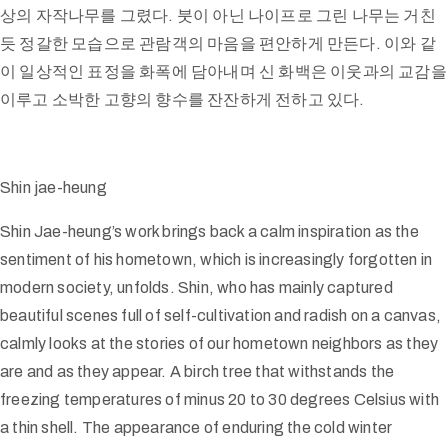
상의 자작나무를 그렸다. 붓이 아닌 나이프로 그린 나무는 거친
듯 정갈한 모습으로 관람객의 마음을 편안하게 만든다. 이와 같
이 일상적인 표정을 화폭에 담아내며 신 화백은 이웃과의 교감을
이루고 소박한 고향의 향수를 잔잔하게 전하고 있다.
Shin jae-heung
Shin Jae-heung’s work brings back a calm inspiration as the
sentiment of his hometown, which is increasingly forgotten in
modern society, unfolds. Shin, who has mainly captured
beautiful scenes full of self-cultivation and radish on a canvas,
calmly looks at the stories of our hometown neighbors as they
are and as they appear. A birch tree that withstands the
freezing temperatures of minus 20 to 30 degrees Celsius with
a thin shell. The appearance of enduring the cold winter