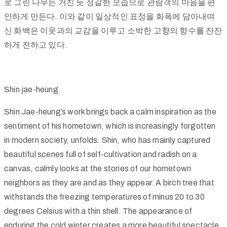
로 그린 나무는 거친 듯 정갈한 모습으로 관람객의 마음을 편
안하게 만든다. 이와 같이 일상적인 표정을 화폭에 담아내며
신 화백은 이웃과의 교감을 이루고 소박한 고향의 향수를 잔잔
하게 전하고 있다.
Shin jae-heung
Shin Jae-heung’s work brings back a calm inspiration as the
sentiment of his hometown, which is increasingly forgotten
in modern society, unfolds. Shin, who has mainly captured
beautiful scenes full of self-cultivation and radish on a
canvas, calmly looks at the stories of our hometown
neighbors as they are and as they appear. A birch tree that
withstands the freezing temperatures of minus 20 to 30
degrees Celsius with a thin shell. The appearance of
enduring the cold winter creates a more beautiful spectacle