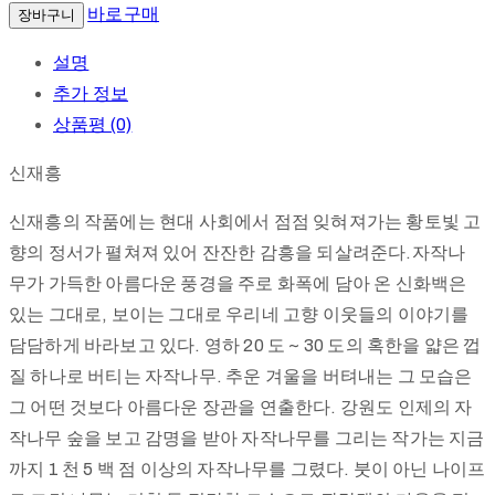
작
바로구매
장바구니
나
설명
무
추가 정보
숲
상품평 (0)
#32
수
신재흥
량
신재흥의 작품에는 현대 사회에서 점점 잊혀져가는 황토빛 고
향의 정서가 펼쳐져 있어 잔잔한 감흥을 되살려준다.자작나
무가 가득한 아름다운 풍경을 주로 화폭에 담아 온 신화백은
있는 그대로, 보이는 그대로 우리네 고향 이웃들의 이야기를
담담하게 바라보고 있다. 영하 20 도 ~ 30 도의 혹한을 얇은 껍
질 하나로 버티는 자작나무. 추운 겨울을 버텨내는 그 모습은
그 어떤 것보다 아름다운 장관을 연출한다. 강원도 인제의 자
작나무 숲을 보고 감명을 받아 자작나무를 그리는 작가는 지금
까지 1 천 5 백 점 이상의 자작나무를 그렸다. 붓이 아닌 나이프