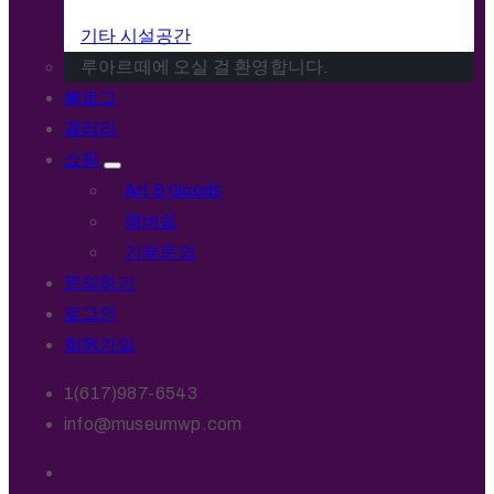
기타 시설공간
루아르떼에 오실 걸 환영합니다.
블로그
갤러리
쇼핑
Art & Goods
멤버쉽
기부문의
문의하기
로그인
회원가입
1(617)987-6543
info@museumwp.com