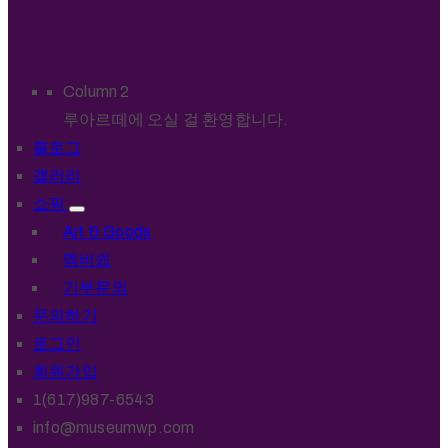
Column 2
루아르떼에 오실 걸 환영합니다.
블로그
갤러리
쇼핑
Art & Goods
멤버쉽
기부문의
문의하기
로그인
회원가입
1(617)987-6543
info@museumwp.com