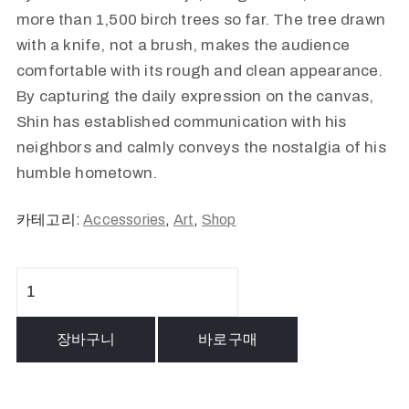
more than 1,500 birch trees so far. The tree drawn
with a knife, not a brush, makes the audience
comfortable with its rough and clean appearance.
By capturing the daily expression on the canvas,
Shin has established communication with his
neighbors and calmly conveys the nostalgia of his
humble hometown.
카테고리:
Accessories
,
Art
,
Shop
자
작
나
장바구니
바로구매
무
숲
#31