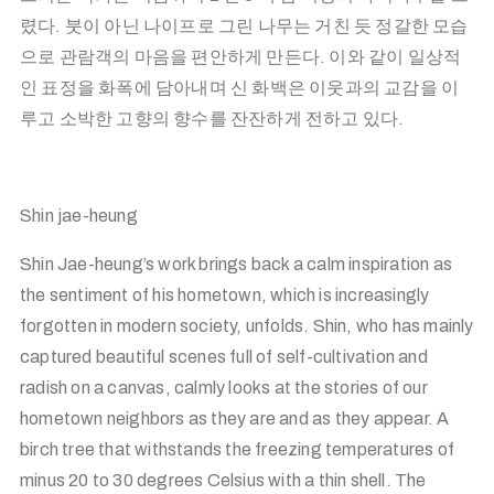
렸다. 붓이 아닌 나이프로 그린 나무는 거친 듯 정갈한 모습
으로 관람객의 마음을 편안하게 만든다. 이와 같이 일상적
인 표정을 화폭에 담아내며 신 화백은 이웃과의 교감을 이
루고 소박한 고향의 향수를 잔잔하게 전하고 있다.
Shin jae-heung
Shin Jae-heung’s work brings back a calm inspiration as
the sentiment of his hometown, which is increasingly
forgotten in modern society, unfolds. Shin, who has mainly
captured beautiful scenes full of self-cultivation and
radish on a canvas, calmly looks at the stories of our
hometown neighbors as they are and as they appear. A
birch tree that withstands the freezing temperatures of
minus 20 to 30 degrees Celsius with a thin shell. The