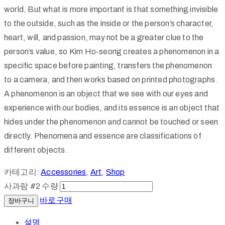
world. But what is more important is that something invisible
to the outside, such as the inside or the person’s character,
회
heart, will, and passion, may not be a greater clue to the
원
person’s value, so Kim Ho-seong creates a phenomenon in a
가
specific space before painting, transfers the phenomenon
입
to a camera, and then works based on printed photographs.
A phenomenon is an object that we see with our eyes and
experience with our bodies, and its essence is an object that
hides under the phenomenon and cannot be touched or seen
directly. Phenomena and essence are classifications of
different objects.
카테고리:
Accessories
,
Art
,
Shop
사과람 #2 수량
바로구매
장바구니
설명