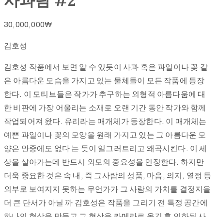
사과람 #2
시
30,000,000
₩
설
김호성
안
내
김호성 작품에서 보면 알 수 있듯이 사과 혹은 과일이나 꽂 같
은 아름다운 모습을 가지고 있는 물체들이 모든 작품에 등장
한다. 이 모티브들은 작가가 추구하는 외형적 아름다움에 대
블
한 비판에 가장 어울리는 소재로 오랜 기간 동안 작가와 함께
로
작업되어져 왔다. 유리라는 매개체가 등장한다. 이 매개체는
그
예쁜 과일이나 꽃의 모양을 원래 가지고 있는 그 아름다운 모
양은 안중에도 없다 는 듯이 일그러트리고 왜곡시킨다. 이 세
상을 살아가는데 반드시 외모의 중요성을 인정한다. 하지만
더욱 중요한 것은 속 내, 즉 그사람의 성품, 마음, 의지, 열정 등
갤
외부로 보여지지 못하는 무언가가 그 사람의 가치를 결정지을
러
더 큰 단서가 아닐 까 김호성은 작품을 그리기 전 특정 공간에
리
하나의 현상을 만들고 그 현상을 카메라로 옮긴 후 인화된 사