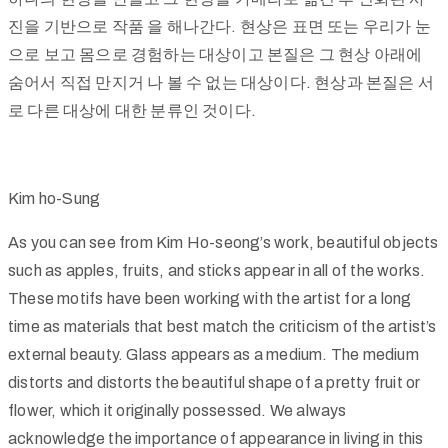
진을 기반으로 작품 을 해나간다. 현상은 표면 또는 우리가 눈
으로 보고 몸으로 경험하는 대상이고 본질은 그 현상 아래에
쇼
숨어서 직접 만지거 나 볼 수 없는 대상이다. 현상과 본질은 서
핑
로 다른 대상에 대한 분류인 것이다.
문
Kim ho-Sung
의
하
As you can see from Kim Ho-seong’s work, beautiful objects
기
such as apples, fruits, and sticks appear in all of the works.
These motifs have been working with the artist for a long
time as materials that best match the criticism of the artist’s
external beauty. Glass appears as a medium. The medium
로
distorts and distorts the beautiful shape of a pretty fruit or
그
flower, which it originally possessed. We always
인
acknowledge the importance of appearance in living in this