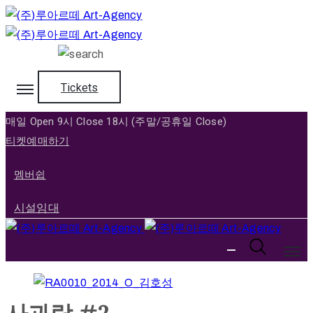
홈
Tickets
매일 Open 9시 Close 18시 (주말/공휴일 Close)
회
티켓예매하기
사
소
멤버쉽
개
시설임대
전
시
회