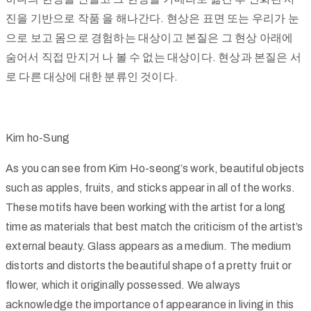
진을 기반으로 작품 을 해나간다. 현상은 표면 또는 우리가 눈
으로 보고 몸으로 경험하는 대상이고 본질은 그 현상 아래에
숨어서 직접 만지거 나 볼 수 없는 대상이다. 현상과 본질은 서
로 다른 대상에 대한 분류인 것이다.
Kim ho-Sung
As you can see from Kim Ho-seong’s work, beautiful objects
such as apples, fruits, and sticks appear in all of the works.
These motifs have been working with the artist for a long
time as materials that best match the criticism of the artist’s
external beauty. Glass appears as a medium. The medium
distorts and distorts the beautiful shape of a pretty fruit or
flower, which it originally possessed. We always
acknowledge the importance of appearance in living in this