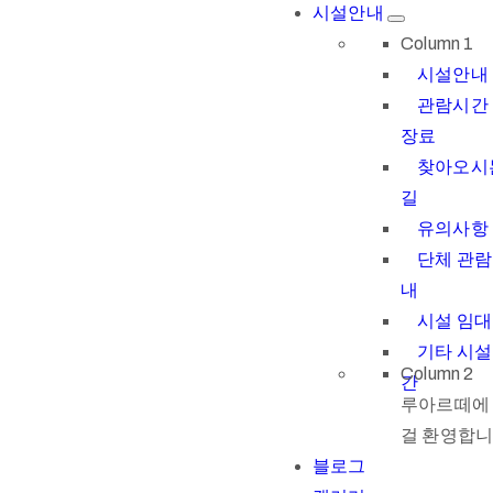
시설안내
Column 1
시설안내
관람시간 
장료
찾아오시
길
유의사항
단체 관람
내
시설 임대
기타 시
Column 2
간
루아르떼에
걸 환영합니
블로그