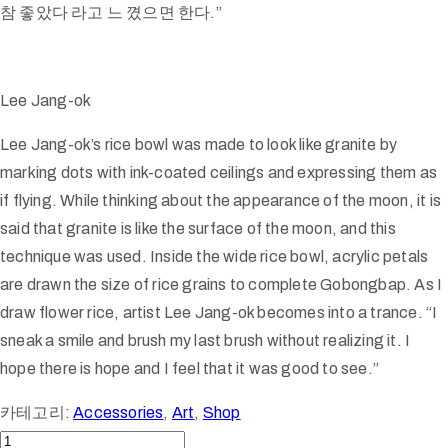
참 좋았다 라고 느 꼈으면 한다.”
Lee Jang-ok
Lee Jang-ok’s rice bowl was made to look like granite by
marking dots with ink-coated ceilings and expressing them as
if flying. While thinking about the appearance of the moon, it is
said that granite is like the surface of the moon, and this
technique was used. Inside the wide rice bowl, acrylic petals
are drawn the size of rice grains to complete Gobongbap. As I
draw flower rice, artist Lee Jang-ok becomes into a trance. “I
sneak a smile and brush my last brush without realizing it. I
hope there is hope and I feel that it was good to see.”
카테고리:
Accessories
,
Art
,
Shop