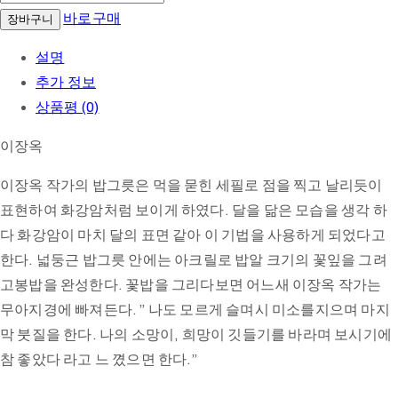
바로구매
장바구니
설명
추가 정보
상품평 (0)
이장옥
이장옥 작가의 밥그릇은 먹을 묻힌 세필로 점을 찍고 날리듯이
표현하여 화강암처럼 보이게 하였다. 달을 닮은 모습을 생각 하
다 화강암이 마치 달의 표면 같아 이 기법을 사용하게 되었다고
한다. 넓둥근 밥그릇 안에는 아크릴로 밥알 크기의 꽃잎을 그려
고봉밥을 완성한다. 꽃밥을 그리다보면 어느새 이장옥 작가는
무아지경에 빠져든다. ” 나도 모르게 슬며시 미소를지으며 마지
막 붓질을 한다. 나의 소망이, 희망이 깃들기를 바라며 보시기에
참 좋았다 라고 느 꼈으면 한다.”