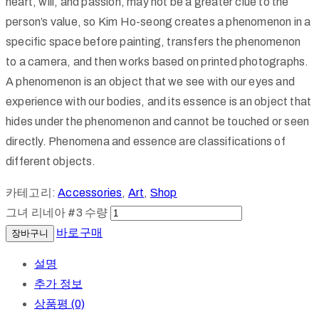
heart, will, and passion, may not be a greater clue to the
person’s value, so Kim Ho-seong creates a phenomenon in a
specific space before painting, transfers the phenomenon
to a camera, and then works based on printed photographs.
A phenomenon is an object that we see with our eyes and
experience with our bodies, and its essence is an object that
hides under the phenomenon and cannot be touched or seen
directly. Phenomena and essence are classifications of
different objects.
카테고리:
Accessories
,
Art
,
Shop
그녀 리네아 #3 수량
바로구매
장바구니
설명
추가 정보
상품평 (0)