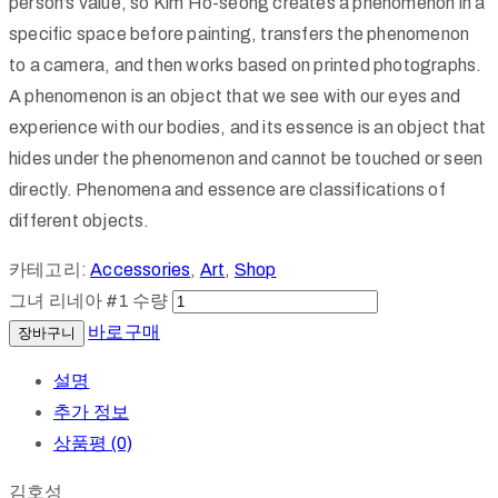
person’s value, so Kim Ho-seong creates a phenomenon in a
specific space before painting, transfers the phenomenon
to a camera, and then works based on printed photographs.
A phenomenon is an object that we see with our eyes and
experience with our bodies, and its essence is an object that
hides under the phenomenon and cannot be touched or seen
directly. Phenomena and essence are classifications of
different objects.
카테고리:
Accessories
,
Art
,
Shop
그녀 리네아 #1 수량
바로구매
장바구니
설명
추가 정보
상품평 (0)
김호성