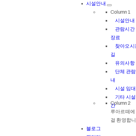
시설안내
Column 1
시설안내
관람시간 
장료
찾아오시
길
유의사항
단체 관람
내
시설 임대
기타 시
Column 2
간
루아르떼에
걸 환영합니
블로그