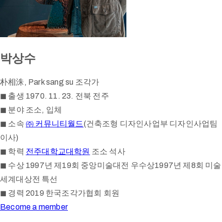
박상수
朴相洙, Park sang su
조각가
◼ 출생 1970. 11. 23.
전북 전주
◼ 분야 조소, 입체
◼ 소속
㈜ 커뮤니티월드
(건축조형 디자인사업부 디자인사업팀
이사)
◼ 학력
전주대학교대학원
조소 석사
◼ 수상 1997년 제19회 중앙미술대전 우수상1997년 제8회 미술
세계대상전 특선
◼ 경력 2019 한국조각가협회 회원
Become a member