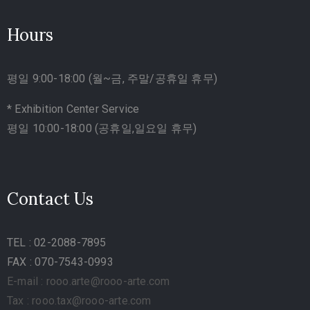
Hours
평일 9:00-18:00 (월~금, 주말/공휴일 휴무)
* Exhibition Center Service
평일 10:00-18:00 (공휴일,일요일 휴무)
Contact Us
TEL
: 02-2088-7895
FAX : 070-7543-0993
E-mail : rooo.arte@rooo-arte.com
Tax : rooo.tax@rooo-arte.com