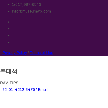
1(617)987-6543
info@museumwp.com
Privacy Policy
/
Terms of Use
주태석
RAV-TIPS
+82-01-4212-8475 /
Email