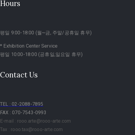
Hours
평일 9:00-18:00 (월~금, 주말/공휴일 휴무)
* Exhibition Center Service
평일 10:00-18:00 (공휴일,일요일 휴무)
Contact Us
TEL
: 02-2088-7895
FAX : 070-7543-0993
E-mail : rooo.arte@rooo-arte.com
Tax : rooo.tax@rooo-arte.com