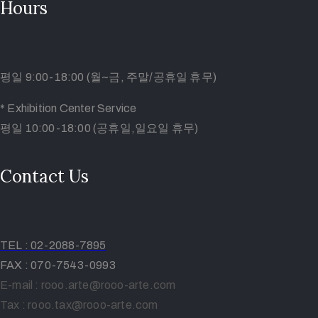
Hours
평일 9:00-18:00 (월~금, 주말/공휴일 휴무)
* Exhibition Center Service
평일 10:00-18:00 (공휴일,일요일 휴무)
Contact Us
TEL
: 02-2088-7895
FAX : 070-7543-0993
E-mail : rooo.arte@rooo-arte.com
Tax : rooo.tax@rooo-arte.com