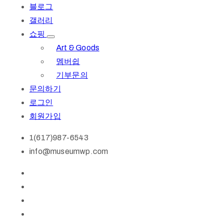
블로그
갤러리
쇼핑
Art & Goods
멤버쉽
기부문의
문의하기
로그인
회원가입
1(617)987-6543
info@museumwp.com