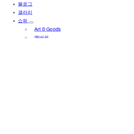
블로그
갤러리
쇼핑
Art & Goods
멤버쉽
기부문의
문의하기
로그인
회원가입
1(617)987-6543
info@museumwp.com