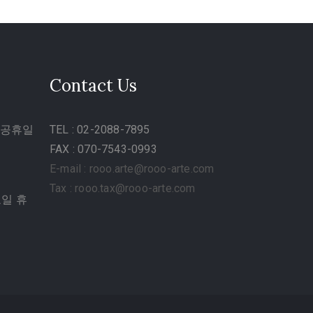
Contact Us
말/공휴일
TEL
: 02-2088-7895
FAX : 070-7543-0993
E-mail : rooo.arte@rooo-arte.com
Tax : rooo.tax@rooo-arte.com
요일 휴