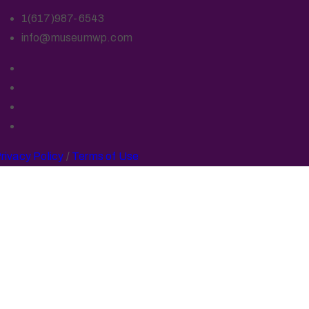
1(617)987-6543
info@museumwp.com
rivacy Policy
/
Terms of Use