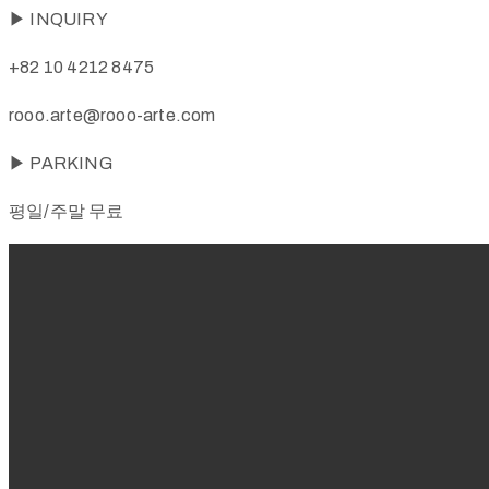
▶ INQUIRY
+82 10 4212 8475
rooo.arte@rooo-arte.com
▶ PARKING
평일/주말 무료