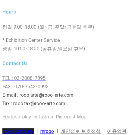
Hours
평일 9:00-18:00 (월~금, 주말/공휴일 휴무)
* Exhibition Center Service
평일 10:00-18:00 (공휴일,일요일 휴무)
Contact Us
TEL
: 02-2088-7895
FAX : 070-7543-0993
E-mail : rooo.arte@rooo-arte.com
Tax : rooo.tax@rooo-arte.com
Youtube-play
Instagram
Pinterest
Map
rooo.company
l
mrooo
l
개인정보 보호정책
l
이용약관